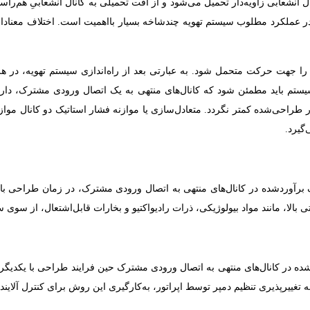
نشعابی زاویه‌دار تحمیل می‌شود و از افت تحمیلی به کانال انشعابیِ هم‌راستا
ر عملکرد مطلوب سیستم‌ تهویه چندشاخه بسیار با‌اهمیت است. اختلاف معنادار
ا جهت حرکت متحمل شود. به عبارتی بعد از راه‌اندازی سیستم تهویه، در هر 
 باید مطمئن شود که کانال‌های منتهی به یک اتصال ورودی مشترک، دارای ف
ر طراحی‌شده کمتر نگردد. متعادل‌سازی یا موازنه فشار استاتیک دو کانال مو
گیرد.
آورد‌شده در کانال‌های منتهی به اتصال ورودی مشترک، در زمان طراحی با ی
مواد بیولوژیکی، ذرات رادیواکتیو و بخارات قابل‌اشتعال، از سوی سازمان ACGIH آمریکا توصیه
ه در کانال‌های منتهی به اتصال ورودی مشترک حین فرایند طراحی با یکدیگر م
ه تغییر‌پذیری تنظیم دمپر توسط اپراتور، به‌کارگیری این روش برای کنترل آلای