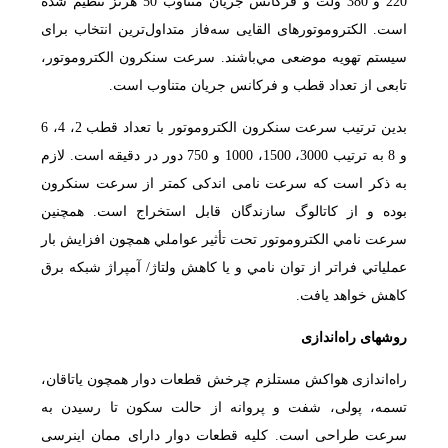
220 و 380 ولت و فرکانس جریان متناوب 50 هرتز تنظیم شده
است. الکتروموتورهای القایی سه‌فاز متداول‌ترین انتخاب برای
سیستم تهویه موضعی مي‌باشند. سرعت سنکرون الکتروموتور،
تابعی از تعداد قطب و فرکانس جریان متناوب است.
بدين ترتيب سرعت سنكرون الکتروموتور با تعداد قطب 2، 4، 6
و 8 به ترتیب 3000، 1500، 1000 و 750 دور در دقیقه است. لازم
به ذكر است كه سرعت نامی اندکی کمتر از سرعت سنکرون
بوده و از کاتالوگ سازندگان قابل استخراج است. همچنين
سرعت نامي الكتروموتور تحت تأثير عواملي همچون افزايش بار
عملياتي فراتر از توان نامي و یا كاهش ولتاژ/ آمپراژ شبكه برق
كاهش خواهد يافت.
روشهای راه‌اندازی
راه‌اندازی هواکش مستلزم چرخش قطعات دوار همچون یاتاقان،
تسمه، پولی، شفت و پروانه از حالت سکون تا رسیدن به
‌سرعت طراحی است. کلیه قطعات دوار دارای ممان اینرسی