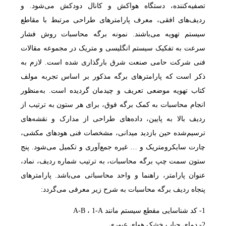
تصفیه‌کننده، دستگاه هواکش و کانال دودکش می‌‌شود. و
ردیف‌های افقی، معرف پارامترهای طراحی مرتبط با مقاطع
سیستم تهویه می‌باشند. نمونه برگه محاسبات روش فشار
سرعت به تفکیک سیستم انگلیسی و متریک در مجموعه مقالات
فنی شرکت حامی صنعت شرق بارگذاری شده است. لازم به
ذکر است که پارامترهای برگه مذکور بر اساس تجربه مولف
کتاب تهویه موضعی تعریف و چیدمان گردیده است. به‌منظور
انجام محاسبات به کمک برگه فوق، برای هر ستون به ترتیب از
ردیف بالا به پایین، داده‌های طراحی از مدارک و نقشه‌های
ترسیم‌شده حین بازدید میدانی، مشخصات فنی هودهای مکشی،
چارت‌ سایکرومتریک و … غیره جمع‌آوری و تکمیل می‌شود. پنج
ستون سمت چپ برگه محاسبات، به ترتیب شماره ردیف، نماد،
عنوان پارامتر، راهنما و واحد محاسباتی می‌باشد. پارامترهای
پنجاه ردیف برگه محاسبات به شرح زیر معرفی می‌گردد:
1- کد شناسایی مقطع سیستم مانند A-B ، 1-A
2- دمای حباب خشک هوای عبوری